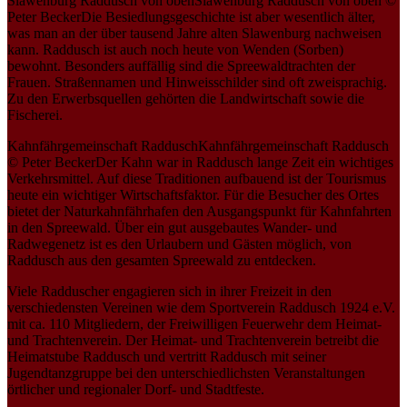
Slawenburg Raddusch von obenSlawenburg Raddusch von oben ©
Peter BeckerDie Besiedlungsgeschichte ist aber wesentlich älter,
was man an der über tausend Jahre alten Slawenburg nachweisen
kann. Raddusch ist auch noch heute von Wenden (Sorben)
bewohnt. Besonders auffällig sind die Spreewaldtrachten der
Frauen. Straßennamen und Hinweisschilder sind oft zweisprachig.
Zu den Erwerbsquellen gehörten die Landwirtschaft sowie die
Fischerei.
Kahnfährgemeinschaft RadduschKahnfährgemeinschaft Raddusch
© Peter BeckerDer Kahn war in Raddusch lange Zeit ein wichtiges
Verkehrsmittel. Auf diese Traditionen aufbauend ist der Tourismus
heute ein wichtiger Wirtschaftsfaktor. Für die Besucher des Ortes
bietet der Naturkahnfährhafen den Ausgangspunkt für Kahnfahrten
in den Spreewald. Über ein gut ausgebautes Wander- und
Radwegenetz ist es den Urlaubern und Gästen möglich, von
Raddusch aus den gesamten Spreewald zu entdecken.
Viele Radduscher engagieren sich in ihrer Freizeit in den
verschiedensten Vereinen wie dem Sportverein Raddusch 1924 e.V.
mit ca. 110 Mitgliedern, der Freiwilligen Feuerwehr dem Heimat-
und Trachtenverein. Der Heimat- und Trachtenverein betreibt die
Heimatstube Raddusch und vertritt Raddusch mit seiner
Jugendtanzgruppe bei den unterschiedlichsten Veranstaltungen
örtlicher und regionaler Dorf- und Stadtfeste.