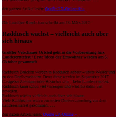
den ganzen Artikel lesen:
Quelle: LR-Online.de »
Die Lausitzer Rundschau schreibt am 23. März 2017
Raddusch wächst – vielleicht auch über
sich hinaus
Größter Vetschauer Ortsteil geht in die Vorbereitung fürs
Landeserntefest / Erste Ideen der Einwohner werden am 5.
Oktober gesammelt
Raddusch Brücken werden in Raddusch gebaut – übers Wasser und
zu den Dorfbewohnern. Denn diese werden im September 2017
Gastgeber Zehntausender Besucher sein – beim Landeserntefest.
Raddusch kann schon viel vorzeigen und wird bis dahin viel
bewegen.
Raddusch wächst vielleicht auch über sich hinaus
Viele Radduscher waren zur ersten Dorfversammlung vor dem
Landeserntefest gekommen. . . .
den gazen Artikel lesen:
Quelle LR-Online »