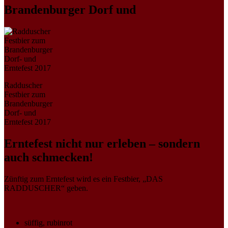
Brandenburger Dorf und
Radduscher
Festbier zum
Brandenburger
Dorf- und
Erntefest 2017
Erntefest nicht nur erleben – sondern
auch schmecken!
Zünftig zum Erntefest wird es ein Festbier, „DAS
RADDUSCHER“ geben.
süffig, rubinrot