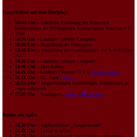
Hauptbühne auf dem Dorfplatz
10:00 Uhr –
Feierliche Eröffnung des Festes mit
Salutschießen der Privilegierten Schützengilde Vetschau e.V.
1594
10.10 Uhr
– Lausitzer Oldstyle Company
10:30 Uhr
– Begrüßung der Ehrengäste
13:00 Uhr
– Vorstellung der Kandidatinnen zur Erntekönigin
2017
13.30 Uhr
– Lausitzer Oldstyle Company
14:00 Uhr
– Duo Astoria
14.45 Uhr
– Kittlitzer Chormix 71 e.V.
weitere Infos »
15.15 Uhr
– UC Band |
Infos »
16:15 Uhr
– Siegerehrungen Erntekönigin, Erntekronen &
Fotowettbewerb
17.30 Uhr
– Soulrippers,
Infos »
|
Hörprobe »
Bühne am Hafen
14.30 Uhr
– Jagdhornbläser „Vorspreewald“
14.45 Uhr
– Lothar & Klaus
15.15 Uhr
– Modenschau mit Shara Gwiszcz (moderne