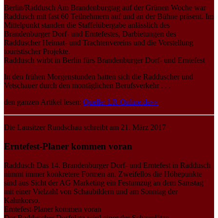
Berlin/Raddusch Am Brandenburgtag auf der Grünen Woche war
Raddusch mit fast 60 Teilnehmern auf und an der Bühne präsent. Im
Mittelpunkt standen die Staffelübergabe anlässlich des
Brandenburger Dorf- und Erntefestes, Darbietungen des
Radduscher Heimat- und Trachtenvereins und die Vorstellung
touristischer Projekte.
Raddusch wirbt in Berlin fürs Brandenburger Dorf- und Erntefest
In den frühen Morgenstunden hatten sich die Radduscher und
Vetschauer durch den montäglichen Berufsverkehr . . .
den ganzen Artikel lesen:
Quelle: LR-Online.de»»
Die Lausitzer Rundschau schreibt am 21. März 2017
Erntefest-Planer kommen voran
Raddusch Das 14. Brandenburger Dorf- und Erntefest in Raddusch
nimmt immer konkretere Formen an. Zweifellos die Höhepunkte
sind aus Sicht der AG Marketing ein Festumzug an dem Samstag
mit einer Vielzahl von Schaubildern und am Sonntag der
Kahnkorso.
Erntefest-Planer kommen voran
Der Radduscher Dorfplatz wird einer der Schauplätze . . .