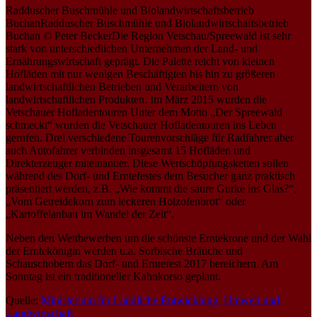
Radduscher Buschmühle und Biolandwirtschaftsbetrieb
BuchanRadduscher Buschmühle und Biolandwirtschaftsbetrieb
Buchan © Peter BeckerDie Region Vetschau/Spreewald ist sehr
stark von unterschiedlichen Unternehmen der Land- und
Ernährungswirtschaft geprägt. Die Palette reicht von kleinen
Hofläden mit nur wenigen Beschäftigten bis hin zu größeren
landwirtschaftlichen Betrieben und Verarbeitern von
landwirtschaftlichen Produkten. Im März 2015 wurden die
Vetschauer Hofladentouren Unter dem Motto „Der Spreewald
schmeckt“ wurden die Vetschauer Hofladentouren ins Leben
gerufen. Drei verschiedene Tourenvorschläge für Radfahrer aber
auch Autofahrer verbinden insgesamt 15 Hofläden und
Direkterzeuger miteinander. Diese Wertschöpfungsketten sollen
während des Dorf- und Erntefestes dem Besucher ganz praktisch
präsentiert werden, z.B. „Wie kommt die saure Gurke ins Glas?“,
„Vom Getreidekorn zum leckeren Holzofenbrot“ oder
„Kartoffelanbau im Wandel der Zeit“.
Neben den Wettbewerben um die schönste Erntekrone und der Wahl
der Erntekönigin werden u.a. Sorbische Bräuche und
Schauschobern das Dorf- und Erntefest 2017 bereichern. Am
Sonntag ist ein traditioneller Kahnkorso geplant.
Quelle:
Ministerium für Ländliche Entwicklung, Umwelt und
Landwirtschaft