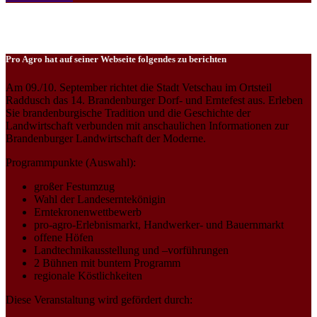
Pro Agro hat auf seiner Webseite folgendes zu berichten
Am 09./10. September richtet die Stadt Vetschau im Ortsteil
Raddusch das 14. Brandenburger Dorf- und Erntefest aus. Erleben
Sie brandenburgische Tradition und die Geschichte der
Landwirtschaft verbunden mit anschaulichen Informationen zur
Brandenburger Landwirtschaft der Moderne.
Programmpunkte (Auswahl):
großer Festumzug
Wahl der Landeserntekönigin
Erntekronenwettbewerb
pro-agro-Erlebnismarkt, Handwerker- und Bauernmarkt
offene Höfen
Landtechnikausstellung und –vorführungen
2 Bühnen mit buntem Programm
regionale Köstlichkeiten
Diese Veranstaltung wird gefördert durch: