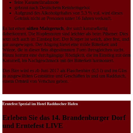
feine Karamellmalznote
gebraut nach Deutschem Reinheitsgebot
Aufgrund des Alkoholgehaltes von 5,3 % vol. wird dieses
Getränk nicht an Personen unter 16 Jahren verkauft.
Es hat einen
süßen Malzgeruch
, der sanft karamellartig
daherkommt. Die Hopfennoten sind leichter als beim Pilsener. Dies
setzt sich auch im Einstieg fort. Der Körper ist weich, aber fest, und
gut ausgewogen. Der Abgang bietet eine milde Bitterkeit und
Würze, die in dieser fein abgestimmten Form ihresgleichen sucht.
Hinzu kommt eine durchgängige Röstigkeit, die im Einstieg mit dem
Karamell, im Nachgeschmack mit der Bitterkeit harmoniert.
Das Bier wird es ab Juni 2017 als Flaschenbier (0,5 l) und im Glas
in ausgewählten Gaststätten und Geschäften in und um Raddusch,
einem Ortsteil von Vetschau geben.
Erntefest Spezial im Hotel Radduscher Hafen
Erleben Sie das 14. Brandenburger Dorf
und Erntefest LIVE