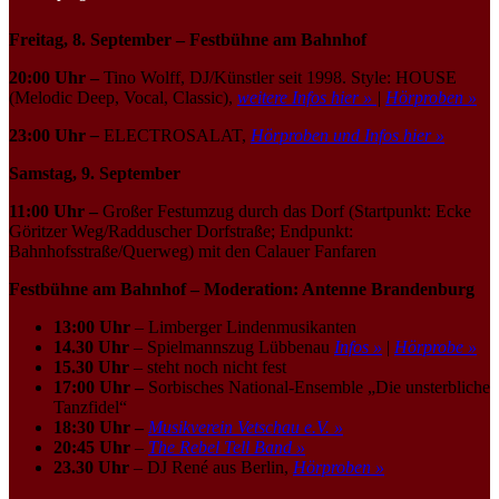
Freitag, 8. September – Festbühne am Bahnhof
20:00 Uhr –
Tino Wolff, DJ/Künstler seit 1998. Style: HOUSE
(Melodic Deep, Vocal, Classic),
weitere Infos hier »
|
Hörproben »
23:00 Uhr
–
ELECTROSALAT,
Hörproben und Infos hier »
Samstag, 9. September
11:00 Uhr –
Großer Festumzug durch das Dorf (Startpunkt: Ecke
Göritzer Weg/Radduscher Dorfstraße; Endpunkt:
Bahnhofsstraße/Querweg) mit den Calauer Fanfaren
Festbühne am Bahnhof – Moderation: Antenne Brandenburg
13:00 Uhr
– Limberger Lindenmusikanten
14.30 Uhr
– Spielmannszug Lübbenau
Infos »
|
Hörprobe »
15.30 Uhr
– steht noch nicht fest
17:00 Uhr –
Sorbisches National-Ensemble „Die unsterbliche
Tanzfidel“
18:30 Uhr –
Musikverein Vetschau e.V. »
20:45 Uhr
–
The Rebel Tell Band »
23.30 Uhr
– DJ René aus Berlin,
Hörproben »