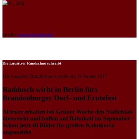
Quelle:
www.pro-agro.de
Die Lausitzer Rundschau schreibt
Die Lausitzer Rundschau schreibt am 31.Januar 2017
Raddusch wirbt in Berlin fürs
Brandenburger Dorf- und Erntefest
Akteure erhalten bei Grüner Woche den Staffelstab
überreicht und hoffen auf Bahnhalt im September /
Schon jetzt 40 Bilder für großen Kahnkorso
angemeldet