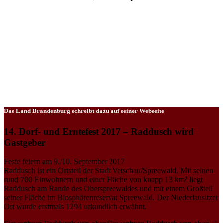
Das Land Brandenburg schreibt dazu auf seiner Webseite
14. Dorf- und Erntefest 2017 – Raddusch wird
Gastgeber
Feste feiern am 9./10. September 2017
Raddusch ist ein Ortsteil der Stadt Vetschau/Spreewald. Mit seinen
rund 700 Einwohnern und einer Fläche von knapp 13 km² liegt
Raddusch am Rande des Oberspreewaldes und mit einem Großteil
seiner Fläche im Biosphärenreservat Spreewald. Der Niederlausitzer
Ort wurde erstmals 1294 urkundlich erwähnt.