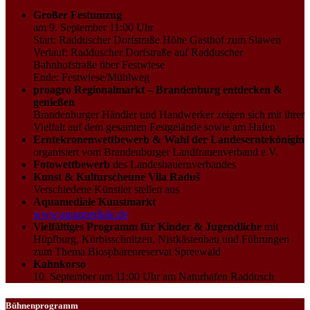
Großer Festumzug
am 9. September 11:00 Uhr
Start: Radduscher Dorfstraße Höhe Gasthof zum Slawen
Verlauf: Radduscher Dorfstraße auf Radduscher
Bahnhofstraße über Festwiese
Ende: Festwiese/Mühlweg
proagro Regionalmarkt – Brandenburg entdecken &
genießen
Brandenburger Händler und Handwerker zeigen sich mit ihrer
Vielfalt auf dem gesamten Festgelände sowie am Hafen
Erntekronenwettbewerb & Wahl der Landeserntekönigin
organisiert vom Brandenburger Landfrauenverband e.V.
Fotowettbewerb
des Landesbauernverbandes
Kunst & Kulturscheune Vila Raduš
Verschiedene Künstler stellen aus
Aquamediale Kunstmarkt
www.aquamediale.de
Vielfältiges Programm für Kinder & Jugendliche
mit
Hüpfburg, Kürbisschnitzen, Nistkästenbau und Führungen
zum Thema Biosphärenreservat Spreewald
Kahnkorso
10. September um 11:00 Uhr am Naturhafen Raddusch
Bühnenprogramm