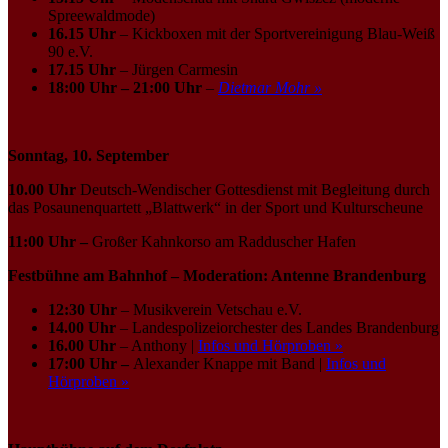
Spreewaldmode)
16.15 Uhr
– Kickboxen mit der Sportvereinigung Blau-Weiß
90 e.V.
17.15 Uhr
– Jürgen Carmesin
18:00 Uhr – 21:00 Uhr
–
Dietmar Mohr »
Sonntag, 10. September
10.00 Uhr
Deutsch-Wendischer Gottesdienst mit Begleitung durch
das Posaunenquartett „Blattwerk“ in der Sport und Kulturscheune
11:00 Uhr –
Großer Kahnkorso am Radduscher Hafen
Festbühne am Bahnhof – Moderation: Antenne Brandenburg
12:30 Uhr
– Musikverein Vetschau e.V.
14.00 Uhr
– Landespolizeiorchester des Landes Brandenburg
16.00 Uhr
– Anthony |
Infos und Hörproben »
17:00 Uhr –
Alexander Knappe mit Band |
Infos und
Hörproben »