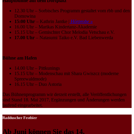
Hauptbühne auf dem Dorfplatz
12.30 Uhr – Sorbisches Programm gestaltet vom rbb und den
Domowina
15:00 Uhr
– Kathrin Jantke |
Hörprobe »
16.00 Uhr – Marikas Kindertanz-Akademie
15.15 Uhr – Gemischter Chor Melodia Vetschau e.V.
17.00 Uhr
– Natasumi Taiko e.V. Bad Liebenwerda
Bühne am Hafen
14.00 Uhr – Pittkunings
15.15 Uhr – Modenschau mit Shara Gwiszcz (moderne
Spreewaldmode)
16.15 Uhr – Duo Astoria
Das Bühnenprogramm wir derzeit erstellt, alle Veröffentlichungen
sind Stand 18. Mai 2017, Ergänzungen und Änderungen werden
laufend eingearbeitet.
Radduscher Festbier
Ab Juni können Sie das 14.