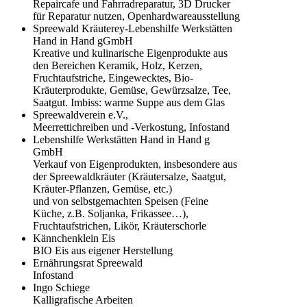
Repaircafe und Fahrradreparatur, 3D Drucker
für Reparatur nutzen, Openhardwareausstellung
Spreewald Kräuterey-Lebenshilfe Werkstätten
Hand in Hand gGmbH
Kreative und kulinarische Eigenprodukte aus
den Bereichen Keramik, Holz, Kerzen,
Fruchtaufstriche, Eingewecktes, Bio-
Kräuterprodukte, Gemüse, Gewürzsalze, Tee,
Saatgut. Imbiss: warme Suppe aus dem Glas
Spreewaldverein e.V.,
Meerrettichreiben und -Verkostung, Infostand
Lebenshilfe Werkstätten Hand in Hand g
GmbH
Verkauf von Eigenprodukten, insbesondere aus
der Spreewaldkräuter (Kräutersalze, Saatgut,
Kräuter-Pflanzen, Gemüse, etc.)
und von selbstgemachten Speisen (Feine
Küche, z.B. Soljanka, Frikassee…),
Fruchtaufstrichen, Likör, Kräuterschorle
Kännchenklein Eis
BIO Eis aus eigener Herstellung
Ernährungsrat Spreewald
Infostand
Ingo Schiege
Kalligrafische Arbeiten