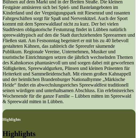
Bühnen auf dem Markt und in der Breiten Straße. Die kleinen
Festgäste amüsieren sich bei Spiel- und Bastelangeboten im
Kinderland und der Vergnügungspark mit Riesenrad und rasanten
Fahrgeschäften sorgt für Spaß und Nervenkitzel. Auch der Sport
kommt mit dem Spreewaldlauf nicht zu kurz. Der bei vielen
Stadtfesten obligatorische Festumzug findet in Lübben natürlich
spreewaldtypisch auf den die Stadt durchziehenden Spreearmen und
Fließen statt. Am Festsonntag begeistert er mit bis zu 40 liebevoll
gestalteten Kähnen, das zahlreich die Spreeufer säumende
Publikum. Regionale Vereine, Unternehmen, Musiker und
touristische Einrichtungen setzen die jährlich wechselnden Themen
des Kahnkorsos phantasievoll um und sorgen dabei mit geworfenen
Süßigkeiten, Spreewaldgurken, Plinsen und kleinen Präsenten für
Heiterkeit und Sammelleidenschaft. Mit einem großen Kahnappell
und der heimlichen Brandenburger Nationalhymne „Märkische
Heide“ findet ein abwechslungsreiches Spreewaldfest traditionell
seinen würdigen und unterhaltsamen Abschluss. Ein erlebnisreiches
Wochenende für die ganze Familie – Lübben mitten im Spreewald
& Spreewald mitten in Lübben.
Highlights
Highlights