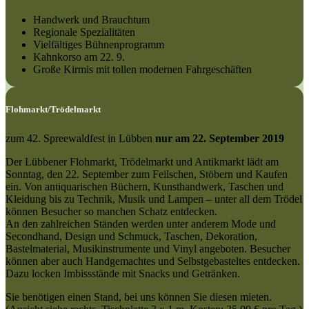
Handwerk und Brauchtum
Regionale Spezialitäten
Vielfältiges Bühnenprogramm
Kahnkorso am 22. 9.
Große Kirmis mit tollen modernen Fahrgeschäften
Flohmarkt/Trödelmarkt
zum 42. Spreewaldfest in Lübben
nur am 22. September 2019
Der Lübbener Flohmarkt, Trödelmarkt und Antikmarkt lädt am
Sonntag, den 22. September zum Feilschen, Stöbern und Kaufen
ein. Von antiquarischen Büchern, Kunsthandwerk, Taschen und
Kleidung bis zu Technik, Musik und Lampen – unter all dem Trödel
können Besucher so manchen Schatz entdecken.
An den zahlreichen Ständen werden unter anderem Mode und
Secondhand, Design und Schmuck, Taschen, Dekoration,
Bastelmaterial, Musikinstrumente und Vinyl angeboten. Besucher
können aber auch Handgemachtes und Selbstgebasteltes entdecken.
Dazu locken Imbissstände mit Snacks und Getränken.
Sie benötigen einen Stand, bei uns können Sie diesen mieten.