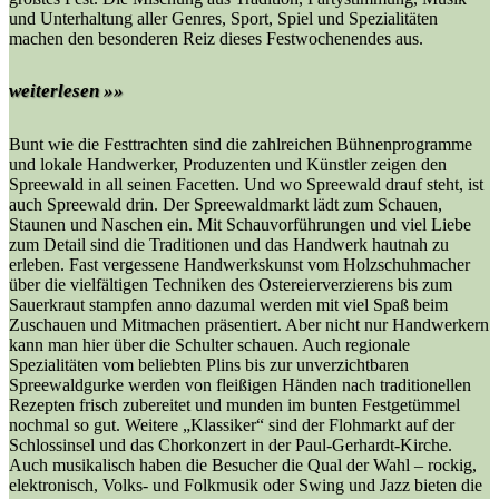
und Unterhaltung aller Genres, Sport, Spiel und Spezialitäten
machen den besonderen Reiz dieses Festwochenendes aus.
weiterlesen »»
Bunt wie die Festtrachten sind die zahlreichen Bühnenprogramme
und lokale Handwerker, Produzenten und Künstler zeigen den
Spreewald in all seinen Facetten. Und wo Spreewald drauf steht, ist
auch Spreewald drin. Der Spreewaldmarkt lädt zum Schauen,
Staunen und Naschen ein. Mit Schauvorführungen und viel Liebe
zum Detail sind die Traditionen und das Handwerk hautnah zu
erleben. Fast vergessene Handwerkskunst vom Holzschuhmacher
über die vielfältigen Techniken des Ostereierverzierens bis zum
Sauerkraut stampfen anno dazumal werden mit viel Spaß beim
Zuschauen und Mitmachen präsentiert. Aber nicht nur Handwerkern
kann man hier über die Schulter schauen. Auch regionale
Spezialitäten vom beliebten Plins bis zur unverzichtbaren
Spreewaldgurke werden von fleißigen Händen nach traditionellen
Rezepten frisch zubereitet und munden im bunten Festgetümmel
nochmal so gut. Weitere „Klassiker“ sind der Flohmarkt auf der
Schlossinsel und das Chorkonzert in der Paul-Gerhardt-Kirche.
Auch musikalisch haben die Besucher die Qual der Wahl – rockig,
elektronisch, Volks- und Folkmusik oder Swing und Jazz bieten die