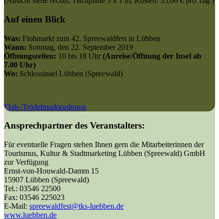
(Ansicht siehe rechts, Tischplatte 3 x 1 m, Kosten: 35,00 € pro Tag )
Auf einen Blick
Was:
Flohmarkt zum 42. Spreewaldfest in Lübben
Wann:
Sonntag, den 22. September 2019
Öffnungszeiten:
10 bis 18 Uhr
(Anreise/Öffnung der Insel ab
7.00 Uhr)
Wo:
Schlossinsel Lübben (Spreewald)
Floh-/Trödelmarktordnung
Ansprechpartner des Veranstalters:
Für eventuelle Fragen stehen Ihnen gern die Mitarbeiterinnen der
Tourismus, Kultur & Stadtmarketing Lübben (Spreewald) GmbH
zur Verfügung
Ernst-von-Houwald-Damm 15
15907 Lübben (Spreewald)
Tel.: 03546 22500
Fax: 03546 225023
E-Mail:
spreewaldfest@tks-luebben.de
www.luebben.de