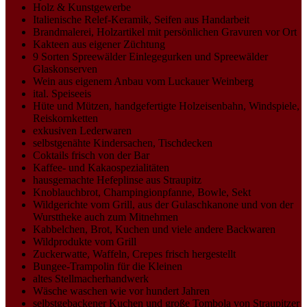
Holz & Kunstgewerbe
Italienische Relef-Keramik, Seifen aus Handarbeit
Brandmalerei, Holzartikel mit persönlichen Gravuren vor Ort
Kakteen aus eigener Züchtung
9 Sorten Spreewälder Einlegegurken und Spreewälder
Glaskonserven
Wein aus eigenem Anbau vom Luckauer Weinberg
ital. Speiseeis
Hüte und Mützen, handgefertigte Holzeisenbahn, Windspiele,
Reiskornketten
exkusiven Lederwaren
selbstgenähte Kindersachen, Tischdecken
Coktails frisch von der Bar
Kaffee- und Kakaospezialitäten
hausgemachte Hefeplinse aus Straupitz
Knoblauchbrot, Champingionpfanne, Bowle, Sekt
Wildgerichte vom Grill, aus der Gulaschkanone und von der
Wursttheke auch zum Mitnehmen
Kabbelchen, Brot, Kuchen und viele andere Backwaren
Wildprodukte vom Grill
Zuckerwatte, Waffeln, Crepes frisch hergestellt
Bungee-Trampolin für die Kleinen
altes Stellmacherhandwerk
Wäsche waschen wie vor hundert Jahren
selbstgebackener Kuchen und große Tombola von Straupitzer