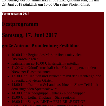
25. Auflage des Johannismarkt in Straupitz gespannt sein, die am
23. Juni 2018 pünktlich um 10.00 Uhr seine Pforten öffnet.
Festprogramm 2017
Festprogramm
Samstag, 17. Juni 2017
große Antenne Brandenburg Festbühne
10.00 Uhr Beginn des Markttreibens mit vielen
Überraschungen7
Kahnfahrten ab 10.00 Uhr ganztägig möglich
11.00 Uhr Günni’s musikalischer Frühschoppen, mit den
Niewitzer Blasmusikanten
13.30 Uhr Tradition und Brauchtum mit der Trachtengruppe
Straupitz und vielen Gästen
14.00 Uhr Traktoren & Landmaschinen – Show Teil 1 mit
dem singenden Spreewaldwirt
14.30 Uhr Kindergruppe Seiltanz / Rope Skipper
15.00 Uhr Lothar & Klaus – Stars regional –
16.00 Uhr Stargast LINDA FELLER „BEST OF
COUNTRY“ Deutschlands Country Queen NR.1