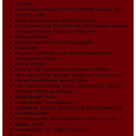
Vereinen
beim Ostereier verzieren über die Schulter schauen und
Ostereier kaufen
Kaffee und Kuchen aus dem Kornspeicher
Flachsverarbeitung, Flachsbrechen, Flachsspinnen und viel
wissenswertes über Flach und Schafwolle
Kinderschminken
Kinderkarussel, Süßwaren, Entenangeln
Ponnyreiten
Brot und Kuchen frisch aus dem Holzbackofen des
Kornspeichers, Kaffee
Hüte u. Mützen
Keramik, Spielzeug, Körbe, Landwirtschaftliches
alte Landw. Geräte und viele Schätze aus Omas Zeiten
frisches vom Fleischer, leckerer Imbiss
alles vom Leinensamen, Leinöl, Leinenkucken von der
Holländer Mühle aus Straupitz
handgefertigte Seifen
selbstgefertigte Strumpfwaren
ausgefallene Taschen, Rucksäcke, Börsen, Reisetaschen
Informationsstand
selbst hergestellte klein Keramik für Garten und Stube
Suppen, Soßen
Klöeintextilen, Tee, Seife, Geschenke
Schmuck