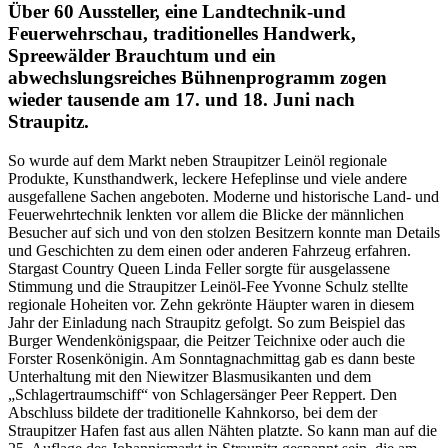
Über 60 Aussteller, eine Landtechnik-und
Feuerwehrschau, traditionelles Handwerk,
Spreewälder Brauchtum und ein
abwechslungsreiches Bühnenprogramm zogen
wieder tausende am 17. und 18. Juni nach
Straupitz.
So wurde auf dem Markt neben Straupitzer Leinöl regionale
Produkte, Kunsthandwerk, leckere Hefeplinse und viele andere
ausgefallene Sachen angeboten. Moderne und historische Land- und
Feuerwehrtechnik lenkten vor allem die Blicke der männlichen
Besucher auf sich und von den stolzen Besitzern konnte man Details
und Geschichten zu dem einen oder anderen Fahrzeug erfahren.
Stargast Country Queen Linda Feller sorgte für ausgelassene
Stimmung und die Straupitzer Leinöl-Fee Yvonne Schulz stellte
regionale Hoheiten vor. Zehn gekrönte Häupter waren in diesem
Jahr der Einladung nach Straupitz gefolgt. So zum Beispiel das
Burger Wendenkönigspaar, die Peitzer Teichnixe oder auch die
Forster Rosenkönigin. Am Sonntagnachmittag gab es dann beste
Unterhaltung mit den Niewitzer Blasmusikanten und dem
„Schlagertraumschiff“ von Schlagersänger Peer Reppert. Den
Abschluss bildete der traditionelle Kahnkorso, bei dem der
Straupitzer Hafen fast aus allen Nähten platzte. So kann man auf die