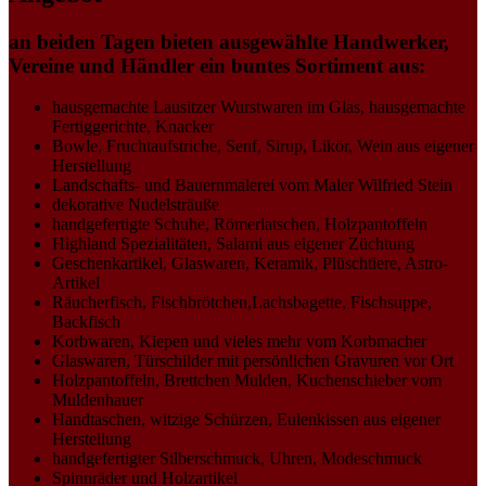
an beiden Tagen bieten ausgewählte Handwerker,
Vereine und Händler ein buntes Sortiment aus:
hausgemachte Lausitzer Wurstwaren im Glas, hausgemachte
Fertiggerichte, Knacker
Bowle, Fruchtaufstriche, Senf, Sirup, Likör, Wein aus eigener
Herstellung
Landschafts- und Bauernmalerei vom Maler Wilfried Stein
dekorative Nudelsträuße
handgefertigte Schuhe, Römerlatschen, Holzpantoffeln
Highland Spezialitäten, Salami aus eigener Züchtung
Geschenkartikel, Glaswaren, Keramik, Plüschtiere, Astro-
Artikel
Räucherfisch, Fischbrötchen,Lachsbagette, Fischsuppe,
Backfisch
Korbwaren, Kiepen und vieles mehr vom Korbmacher
Glaswaren, Türschilder mit persönlichen Gravuren vor Ort
Holzpantoffeln, Brettchen Mulden, Kuchenschieber vom
Muldenhauer
Handtaschen, witzige Schürzen, Eulenkissen aus eigener
Herstellung
handgefertigter Silberschmuck, Uhren, Modeschmuck
Spinnräder und Holzartikel