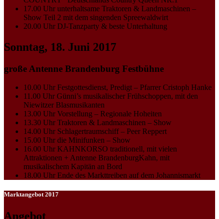
17.00 Uhr unterhaltsame Traktoren & Landmaschinen –
Show Teil 2 mit dem singenden Spreewaldwirt
20.00 Uhr DJ-Tanzparty & beste Unterhaltung
Sonntag, 18. Juni 2017
große Antenne Brandenburg Festbühne
10.00 Uhr Festgottesdienst, Predigt – Pfarrer Cristoph Hanke
11.00 Uhr Günni’s musikalischer Frühschoppen, mit den
Niewitzer Blasmusikanten
13.00 Uhr Vorstellung – Regionale Hoheiten
13.30 Uhr Traktoren & Landmaschinen – Show
14.00 Uhr Schlagertraumschiff – Peer Reppert
15.00 Uhr die Minifunken – Show
16.00 Uhr KAHNKORSO traditionell, mit vielen
Attraktionen + Antenne BrandenburgKahn, mit
musikalischem Kapitän an Bord
18.00 Uhr Ende des Markttreiben auf dem Johannismarkt
Marktangebot 2017
Angebot